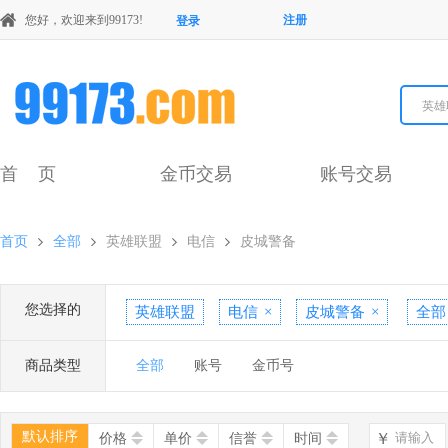
您好，欢迎来到99173!
注册
登录
英雄
首 页
金币交易
账号交易
首页
全部
英雄联盟
电信
皮城警备
您选择的
英雄联盟
电信
×
皮城警备
×
全部
商品类型
全部
账号
金币号
默认排序
￥
价格
单价
信誉
时间