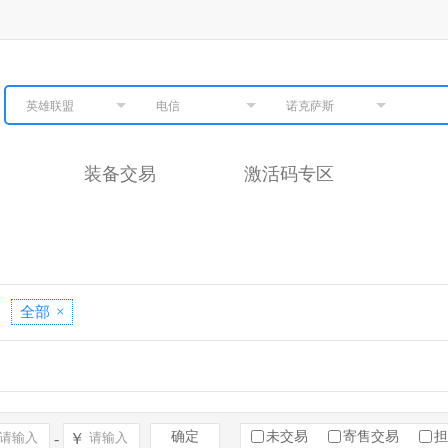
英雄联盟
电信
诺克萨斯
装备交易
激活码专区
全部
×
确定
未交易
寄售交易
担
-
￥